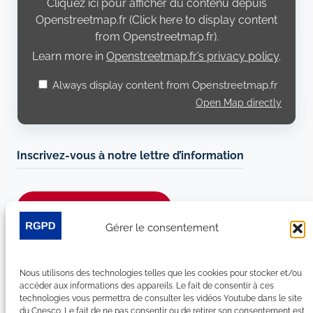
Cliquez ici pour afficher du contenu depuis
Openstreetmap.fr
Openstreetmap.fr (Click here to display content
from Openstreetmap.fr).
Learn more in
Openstreetmap.fr’s privacy policy
.
Always display content from Openstreetmap.fr
Open Map directly
Inscrivez-vous à notre lettre d’information
Je m’abonne à la newsletter
Gérer le consentement
Suivez-nous sur les réseaux sociaux :
Nous utilisons des technologies telles que les cookies pour stocker et/ou
LinkedIn
YouTube
Facebook
Bluesky
accéder aux informations des appareils. Le fait de consentir à ces
technologies vous permettra de consulter les vidéos Youtube dans le site
du Cnesco. Le fait de ne pas consentir ou de retirer son consentement est