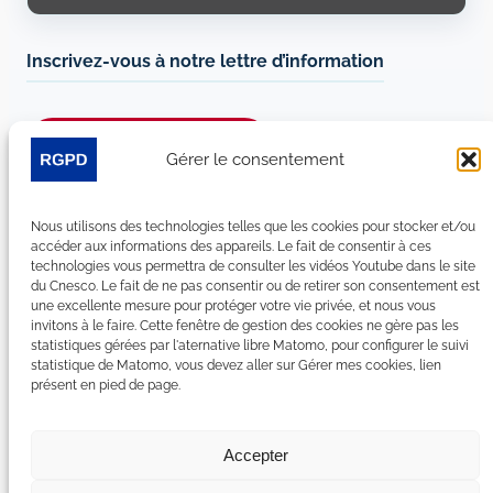
Inscrivez-vous à notre lettre d’information
Je m’abonne à la newsletter
Gérer le consentement
Suivez-nous sur les réseaux sociaux :
Nous utilisons des technologies telles que les cookies pour stocker et/ou
accéder aux informations des appareils. Le fait de consentir à ces
LinkedIn
YouTube
Facebook
Bluesky
technologies vous permettra de consulter les vidéos Youtube dans le site
du Cnesco. Le fait de ne pas consentir ou de retirer son consentement est
une excellente mesure pour protéger votre vie privée, et nous vous
invitons à le faire. Cette fenêtre de gestion des cookies ne gère pas les
statistiques gérées par l'aternative libre Matomo, pour configurer le suivi
statistique de Matomo, vous devez aller sur Gérer mes cookies, lien
Plan du site
présent en pied de page.
Contact
Espace Presse
Nous rejoindre
Accepter
Mentions légales