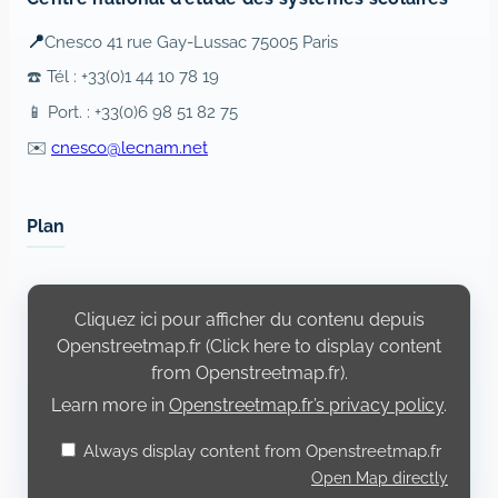
📍
Cnesco 41 rue Gay-Lussac 75005 Paris
☎️ Tél : +33(0)1 44 10 78 19
📱 Port. : +33(0)6 98 51 82 75
✉️
cnesco@lecnam.net
Plan
Display
content
Cliquez ici pour afficher du contenu depuis
from
Openstreetmap.fr
Openstreetmap.fr (Click here to display content
from Openstreetmap.fr).
Learn more in
Openstreetmap.fr’s privacy policy
.
Always display content from Openstreetmap.fr
Open Map directly