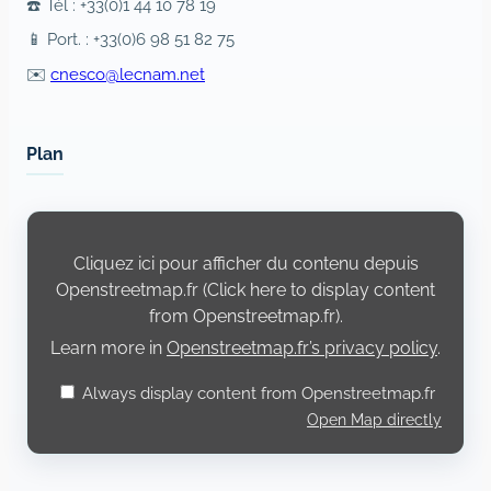
☎️ Tél : +33(0)1 44 10 78 19
📱 Port. : +33(0)6 98 51 82 75
✉️
cnesco@lecnam.net
Plan
Display
content
from
Cliquez ici pour afficher du contenu depuis
Openstreetmap.fr
Openstreetmap.fr (Click here to display content
from Openstreetmap.fr).
Learn more in
Openstreetmap.fr’s privacy policy
.
Always display content from Openstreetmap.fr
Open Map directly