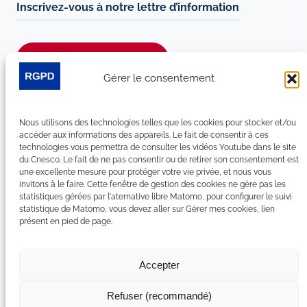
Inscrivez-vous à notre lettre d’information
Je m’abonne à la newsletter
Gérer le consentement
Suivez-nous sur les réseaux sociaux :
Nous utilisons des technologies telles que les cookies pour stocker et/ou
LinkedIn
YouTube
Facebook
Bluesky
accéder aux informations des appareils. Le fait de consentir à ces
technologies vous permettra de consulter les vidéos Youtube dans le site
du Cnesco. Le fait de ne pas consentir ou de retirer son consentement est
une excellente mesure pour protéger votre vie privée, et nous vous
invitons à le faire. Cette fenêtre de gestion des cookies ne gère pas les
statistiques gérées par l'aternative libre Matomo, pour configurer le suivi
Plan du site
statistique de Matomo, vous devez aller sur Gérer mes cookies, lien
présent en pied de page.
Contact
Espace Presse
Nous rejoindre
Accepter
Mentions légales
Accessibilité : non conforme
Refuser (recommandé)
Gérer mes cookies