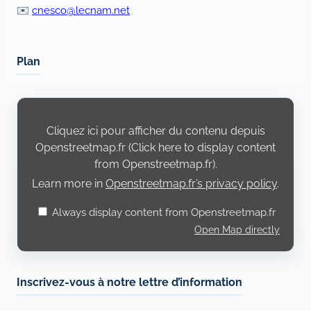
✉️
cnesco@lecnam.net
Plan
Display
content
from
Cliquez ici pour afficher du contenu depuis
Openstreetmap.fr
Openstreetmap.fr (Click here to display content
from Openstreetmap.fr).
Learn more in
Openstreetmap.fr’s privacy policy
.
Always display content from Openstreetmap.fr
Open Map directly
Inscrivez-vous à notre lettre d’information