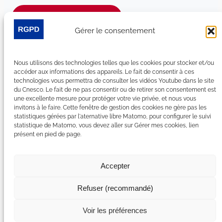
Je m’abonne à la newsletter
Gérer le consentement
Suivez-nous sur les réseaux sociaux :
Nous utilisons des technologies telles que les cookies pour stocker et/ou
LinkedIn
YouTube
Facebook
Bluesky
accéder aux informations des appareils. Le fait de consentir à ces
technologies vous permettra de consulter les vidéos Youtube dans le site
du Cnesco. Le fait de ne pas consentir ou de retirer son consentement est
une excellente mesure pour protéger votre vie privée, et nous vous
invitons à le faire. Cette fenêtre de gestion des cookies ne gère pas les
statistiques gérées par l'aternative libre Matomo, pour configurer le suivi
Plan du site
statistique de Matomo, vous devez aller sur Gérer mes cookies, lien
présent en pied de page.
Contact
Espace Presse
Nous rejoindre
Accepter
Mentions légales
Accessibilité : non conforme
Refuser (recommandé)
Gérer mes cookies
Déclaration de confidentialité
Voir les préférences
Politique de certains cookies