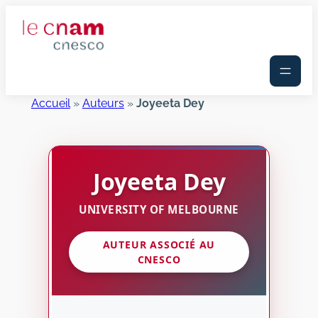
Aller
au
contenu
Accueil
»
Auteurs
»
Joyeeta Dey
Joyeeta
Dey
UNIVERSITY OF MELBOURNE
AUTEUR ASSOCIÉ AU
CNESCO