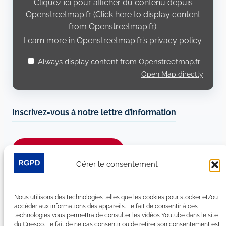
Cliquez ici pour afficher du contenu depuis
Openstreetmap.fr
Openstreetmap.fr (Click here to display content
from Openstreetmap.fr).
Learn more in
Openstreetmap.fr’s privacy policy
.
Always display content from Openstreetmap.fr
Open Map directly
Inscrivez-vous à notre lettre d’information
Je m’abonne à la newsletter
Gérer le consentement
Suivez-nous sur les réseaux sociaux :
Nous utilisons des technologies telles que les cookies pour stocker et/ou
LinkedIn
YouTube
Facebook
Bluesky
accéder aux informations des appareils. Le fait de consentir à ces
technologies vous permettra de consulter les vidéos Youtube dans le site
du Cnesco. Le fait de ne pas consentir ou de retirer son consentement est