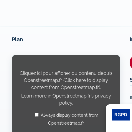
Plan
Display
content
from
Openstreetmap.fr
Cliquez ici pour afficher du contenu depuis
Openstreetmap.fr (Click here to display
content from Openstreetmap.fr).
Learn more in
Openstreetmap.fr’s privacy
L
policy
.
Always display content from
Openstreetmap.fr