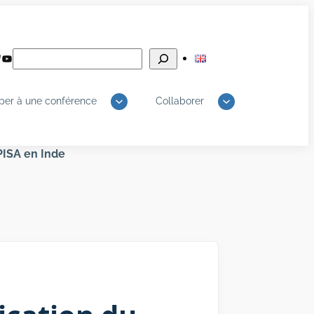
Rechercher
edIn
luesky
YouTube
iper à une conférence
Collaborer
 PISA en Inde