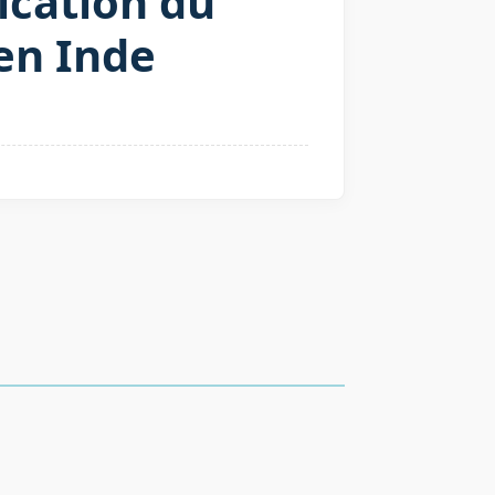
ication du
 en Inde