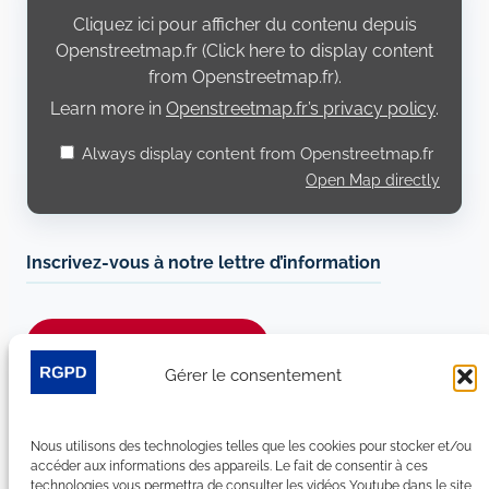
from
Cliquez ici pour afficher du contenu depuis
Openstreetmap.fr
Openstreetmap.fr (Click here to display content
from Openstreetmap.fr).
Learn more in
Openstreetmap.fr’s privacy policy
.
Always display content from Openstreetmap.fr
Open Map directly
Inscrivez-vous à notre lettre d’information
Je m’abonne à la newsletter
Gérer le consentement
Suivez-nous sur les réseaux sociaux :
Nous utilisons des technologies telles que les cookies pour stocker et/ou
LinkedIn
YouTube
Facebook
Bluesky
accéder aux informations des appareils. Le fait de consentir à ces
technologies vous permettra de consulter les vidéos Youtube dans le site