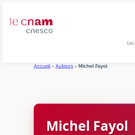
Aller
au
contenu
Déc
Accueil
»
Auteurs
»
Michel Fayol
Michel
Fayol