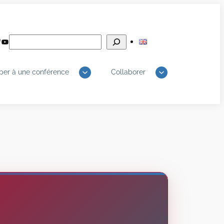
Rechercher
edIn
luesky
YouTube
iper à une conférence
Collaborer