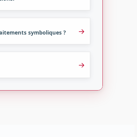
→
raitements symboliques ?
→