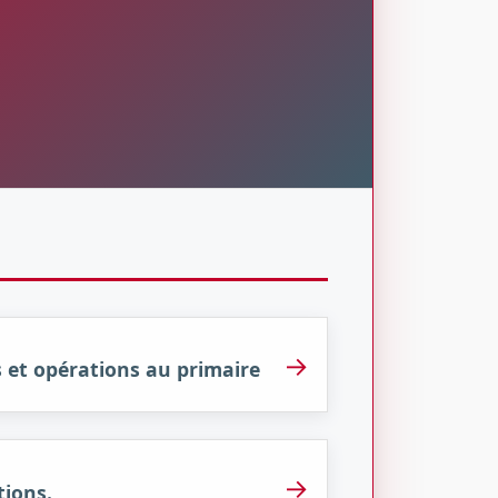
→
s et opérations au primaire
→
tions.