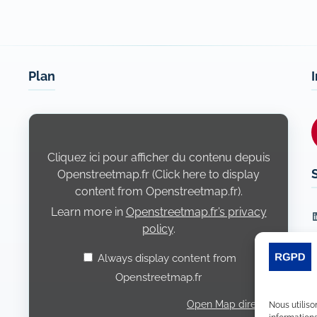
Plan
Display
content
from
Openstreetmap.fr
Cliquez ici pour afficher du contenu depuis
Openstreetmap.fr (Click here to display
content from Openstreetmap.fr).
Learn more in
Openstreetmap.fr’s privacy
L
policy
.
Always display content from
Openstreetmap.fr
Open Map directly
Nous utiliso