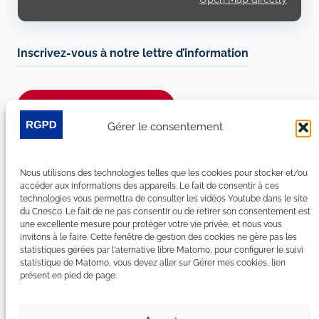
Inscrivez-vous à notre lettre d’information
Je m’abonne à la newsletter
Gérer le consentement
Suivez-nous sur les réseaux sociaux :
Nous utilisons des technologies telles que les cookies pour stocker et/ou
LinkedIn
YouTube
Facebook
Bluesky
accéder aux informations des appareils. Le fait de consentir à ces
technologies vous permettra de consulter les vidéos Youtube dans le site
du Cnesco. Le fait de ne pas consentir ou de retirer son consentement est
une excellente mesure pour protéger votre vie privée, et nous vous
invitons à le faire. Cette fenêtre de gestion des cookies ne gère pas les
statistiques gérées par l'aternative libre Matomo, pour configurer le suivi
Plan du site
statistique de Matomo, vous devez aller sur Gérer mes cookies, lien
présent en pied de page.
Contact
Espace Presse
Nous rejoindre