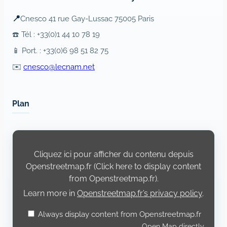
📍
Cnesco 41 rue Gay-Lussac 75005 Paris
☎️ Tél : +33(0)1 44 10 78 19
📱 Port. : +33(0)6 98 51 82 75
✉️
cnesco@lecnam.net
Plan
Display
content
from
Cliquez ici pour afficher du contenu depuis
Openstreetmap.fr
Openstreetmap.fr (Click here to display content
from Openstreetmap.fr).
Learn more in
Openstreetmap.fr’s privacy policy
.
Always display content from Openstreetmap.fr
Open Map directly