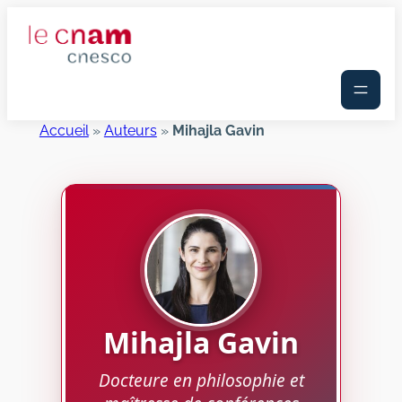
Aller
au
contenu
Accueil
»
Auteurs
»
Mihajla Gavin
Mihajla
Gavin
Docteure en philosophie et