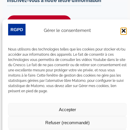
Inscrivez-vous à notre lettre d’information
Je m’abonne à la newsletter
Gérer le consentement
Suivez-nous sur les réseaux sociaux :
Nous utilisons des technologies telles que les cookies pour stocker et/ou
LinkedIn
YouTube
Facebook
Bluesky
accéder aux informations des appareils. Le fait de consentir à ces
technologies vous permettra de consulter les vidéos Youtube dans le site
du Cnesco. Le fait de ne pas consentir ou de retirer son consentement est
une excellente mesure pour protéger votre vie privée, et nous vous
invitons à le faire. Cette fenêtre de gestion des cookies ne gère pas les
statistiques gérées par l'aternative libre Matomo, pour configurer le suivi
Plan du site
statistique de Matomo, vous devez aller sur Gérer mes cookies, lien
présent en pied de page.
Contact
Espace Presse
Nous rejoindre
Accepter
Mentions légales
Accessibilité : non conforme
Refuser (recommandé)
Gérer mes cookies