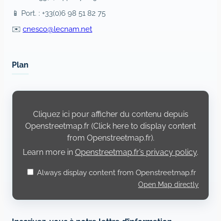
📱 Port. : +33(0)6 98 51 82 75
✉️
cnesco@lecnam.net
Plan
Display
content
from
Cliquez ici pour afficher du contenu depuis
Openstreetmap.fr
Openstreetmap.fr (Click here to display content
from Openstreetmap.fr).
Learn more in
Openstreetmap.fr’s privacy policy
.
Always display content from Openstreetmap.fr
Open Map directly