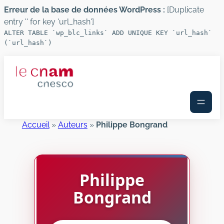
Erreur de la base de données WordPress :
[Duplicate
entry '' for key 'url_hash']
ALTER TABLE `wp_blc_links` ADD UNIQUE KEY `url_hash`
(`url_hash`)
Aller
au
contenu
Accueil
»
Auteurs
»
Philippe Bongrand
Philippe
Bongrand