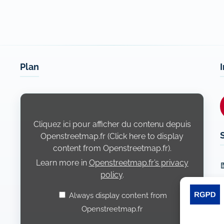
Plan
Display
content
from
Openstreetmap.fr
Cliquez ici pour afficher du contenu depuis
Openstreetmap.fr (Click here to display
content from Openstreetmap.fr).
Learn more in
Openstreetmap.fr’s privacy
L
policy
.
Always display content from
Openstreetmap.fr