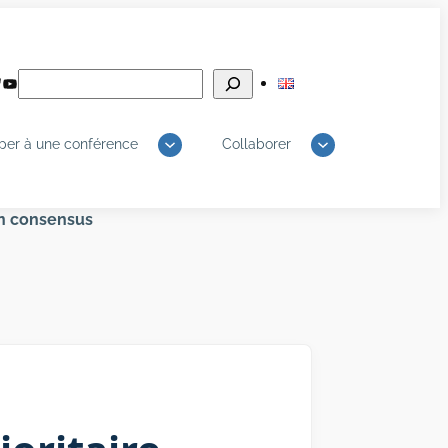
Rechercher
edIn
luesky
YouTube
iper à une conférence
Collaborer
’un consensus