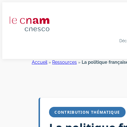
Aller
au
contenu
Déc
Accueil
»
Ressources
»
La politique françai
CONTRIBUTION THÉMATIQUE