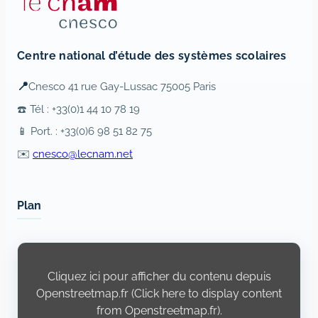
Centre national d’étude des systèmes scolaires
📍
Cnesco 41 rue Gay-Lussac 75005 Paris
☎️ Tél : +33(0)1 44 10 78 19
📱 Port. : +33(0)6 98 51 82 75
✉️
cnesco@lecnam.net
Plan
Display
content
from
Cliquez ici pour afficher du contenu depuis
Openstreetmap.fr
Openstreetmap.fr (Click here to display content
from Openstreetmap.fr).