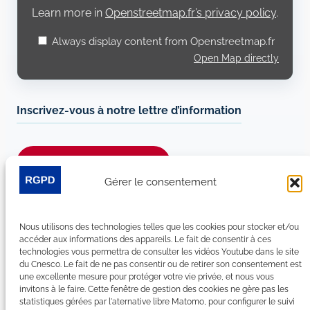
Learn more in
Openstreetmap.fr’s privacy policy
.
Always display content from Openstreetmap.fr
Open Map directly
Inscrivez-vous à notre lettre d’information
Je m’abonne à la newsletter
Gérer le consentement
Suivez-nous sur les réseaux sociaux :
Nous utilisons des technologies telles que les cookies pour stocker et/ou
LinkedIn
YouTube
Facebook
Bluesky
accéder aux informations des appareils. Le fait de consentir à ces
technologies vous permettra de consulter les vidéos Youtube dans le site
du Cnesco. Le fait de ne pas consentir ou de retirer son consentement est
une excellente mesure pour protéger votre vie privée, et nous vous
invitons à le faire. Cette fenêtre de gestion des cookies ne gère pas les
statistiques gérées par l'aternative libre Matomo, pour configurer le suivi