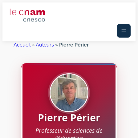
Aller
au
contenu
Accueil
»
Auteurs
»
Pierre Périer
Pierre
Périer
Professeur de sciences de