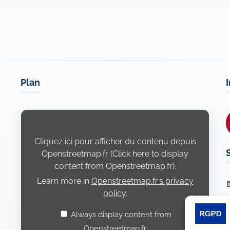
Plan
Display
content
from
Openstreetmap.fr
Cliquez ici pour afficher du contenu depuis
Openstreetmap.fr (Click here to display
content from Openstreetmap.fr).
Learn more in
Openstreetmap.fr’s privacy
L
policy
.
Always display content from
Openstreetmap.fr