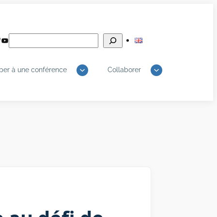
Rechercher
edIn
luesky
YouTube
iper à une conférence
Collaborer