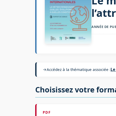
Le m
l’att
ANNÉE DE PU
→
Accédez à la thématique associée :
Le
Choisissez votre form
PDF