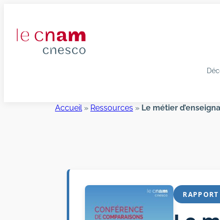
Aller
au
contenu
Déc
Accueil
»
Ressources
»
Le métier d’enseignan
RAPPORT 