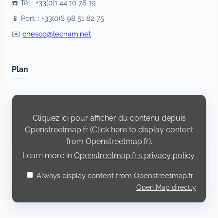
☎️ Tél : +33(0)1 44 10 78 19
📱 Port. : +33(0)6 98 51 82 75
✉️
cnesco@lecnam.net
Plan
Display
content
from
Cliquez ici pour afficher du contenu depuis
Openstreetmap.fr
Openstreetmap.fr (Click here to display content
from Openstreetmap.fr).
Learn more in
Openstreetmap.fr’s privacy policy
.
Always display content from Openstreetmap.fr
Open Map directly