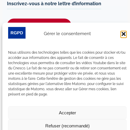
Inscrivez-vous à notre lettre d’information
Je m’abonne à la newsletter
Gérer le consentement
Suivez-nous sur les réseaux sociaux :
Nous utilisons des technologies telles que les cookies pour stocker et/ou
LinkedIn
YouTube
Facebook
Bluesky
accéder aux informations des appareils. Le fait de consentir à ces
technologies vous permettra de consulter les vidéos Youtube dans le site
du Cnesco. Le fait de ne pas consentir ou de retirer son consentement est
une excellente mesure pour protéger votre vie privée, et nous vous
invitons à le faire. Cette fenêtre de gestion des cookies ne gère pas les
statistiques gérées par l'aternative libre Matomo, pour configurer le suivi
Plan du site
statistique de Matomo, vous devez aller sur Gérer mes cookies, lien
présent en pied de page.
Contact
Espace Presse
Nous rejoindre
Accepter
Mentions légales
Accessibilité : non conforme
Refuser (recommandé)
Gérer mes cookies