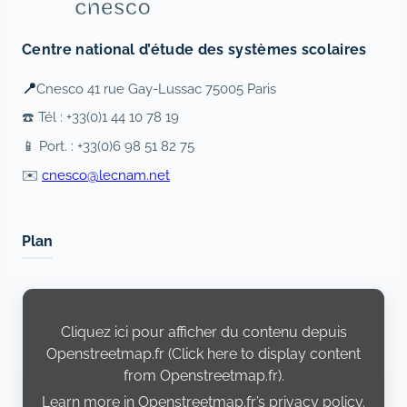
Centre national d’étude des systèmes scolaires
📍
Cnesco 41 rue Gay-Lussac 75005 Paris
☎️ Tél : +33(0)1 44 10 78 19
📱 Port. : +33(0)6 98 51 82 75
✉️
cnesco@lecnam.net
Plan
Display
content
from
Cliquez ici pour afficher du contenu depuis
Openstreetmap.fr
Openstreetmap.fr (Click here to display content
from Openstreetmap.fr).
Learn more in
Openstreetmap.fr’s privacy policy
.