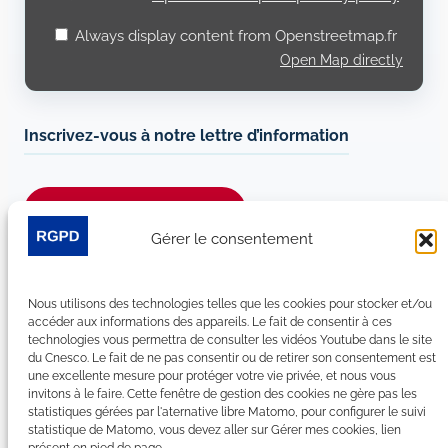
Always display content from Openstreetmap.fr
Open Map directly
Inscrivez-vous à notre lettre d’information
Je m’abonne à la newsletter
Gérer le consentement
Suivez-nous sur les réseaux sociaux :
Nous utilisons des technologies telles que les cookies pour stocker et/ou
LinkedIn
YouTube
Facebook
Bluesky
accéder aux informations des appareils. Le fait de consentir à ces
technologies vous permettra de consulter les vidéos Youtube dans le site
du Cnesco. Le fait de ne pas consentir ou de retirer son consentement est
une excellente mesure pour protéger votre vie privée, et nous vous
invitons à le faire. Cette fenêtre de gestion des cookies ne gère pas les
statistiques gérées par l'aternative libre Matomo, pour configurer le suivi
Plan du site
statistique de Matomo, vous devez aller sur Gérer mes cookies, lien