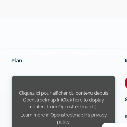
Plan
Display
content
from
Openstreetmap.fr
Cliquez ici pour afficher du contenu depuis
Openstreetmap.fr (Click here to display
content from Openstreetmap.fr).
Learn more in
Openstreetmap.fr’s privacy
L
policy
.