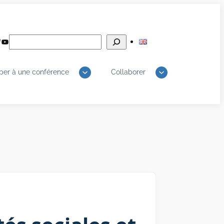
Rechercher
edIn
luesky
YouTube
iper à une conférence
Collaborer