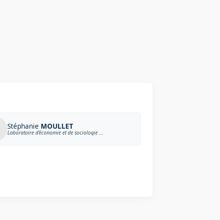
Stéphanie
MOULLET
Laboratoire d’économie et de sociologie du travail, Aix-Marseille Université et CNRS