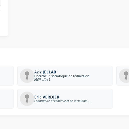
Aziz
JELLAB
Chercheur, sociologue de l’éducation
IGEN, Lille 3
Eric
VERDIER
Laboratoire d’économie et de sociologie du travail, Aix-Marseille Université et CNRS