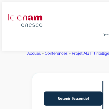
Aller
au
contenu
Déc
Accueil
»
Conférences
»
Projet AI4T : l’intelli
Retenir l’essentiel