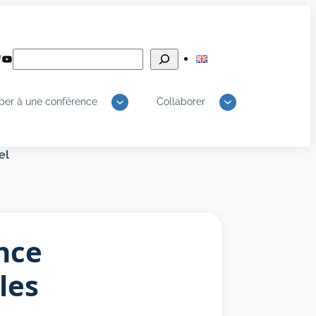
Rechercher
edIn
luesky
YouTube
iper à une conférence
Collaborer
el
ence
 les