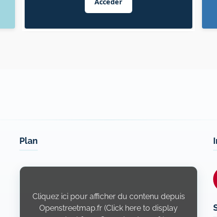
Accéder
Plan
Display
content
from
Openstreetmap.fr
Cliquez ici pour afficher du contenu depuis
Openstreetmap.fr (Click here to display