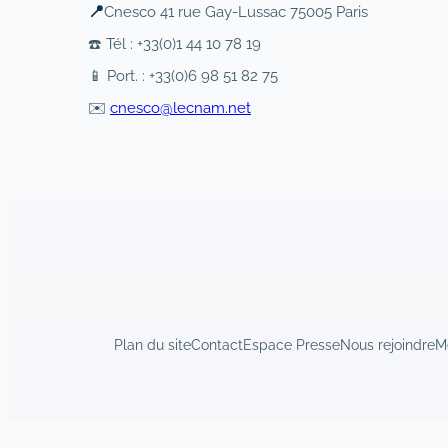
📍
Cnesco 41 rue Gay-Lussac 75005 Paris
☎️ Tél : +33(0)1 44 10 78 19
📱 Port. : +33(0)6 98 51 82 75
✉️
cnesco@lecnam.net
Plan du site
Contact
Espace Presse
Nous rejoindre
M