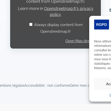
content from Openstreetmap.fr).
Learn more in
Openstreetmap.fr’s privacy
L
policy
.
Always display content from
Openstreetmap.fr
Open Map directly
Nous utiliso
informations
consulter le
retirer son 
nous vous in
statistiques
Matomo, vous
Ac
entions légales
Accessibilité : non conforme
Gérer mes cookies
Déclara