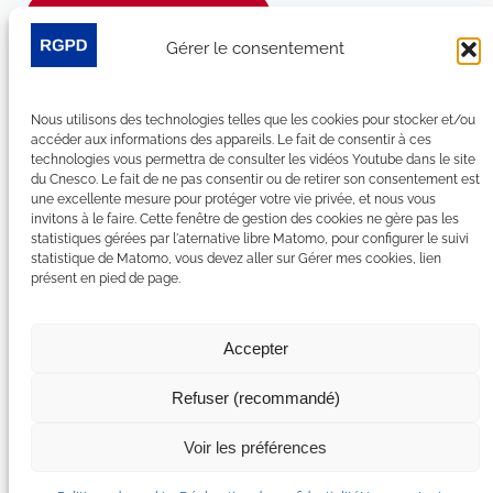
Je m’abonne à la newsletter
Gérer le consentement
Suivez-nous sur les réseaux sociaux :
Nous utilisons des technologies telles que les cookies pour stocker et/ou
LinkedIn
YouTube
Facebook
Bluesky
accéder aux informations des appareils. Le fait de consentir à ces
technologies vous permettra de consulter les vidéos Youtube dans le site
du Cnesco. Le fait de ne pas consentir ou de retirer son consentement est
une excellente mesure pour protéger votre vie privée, et nous vous
invitons à le faire. Cette fenêtre de gestion des cookies ne gère pas les
statistiques gérées par l'aternative libre Matomo, pour configurer le suivi
Plan du site
statistique de Matomo, vous devez aller sur Gérer mes cookies, lien
présent en pied de page.
Contact
Espace Presse
Nous rejoindre
Accepter
Mentions légales
Accessibilité : non conforme
Refuser (recommandé)
Gérer mes cookies
Déclaration de confidentialité
Voir les préférences
Politique de certains cookies