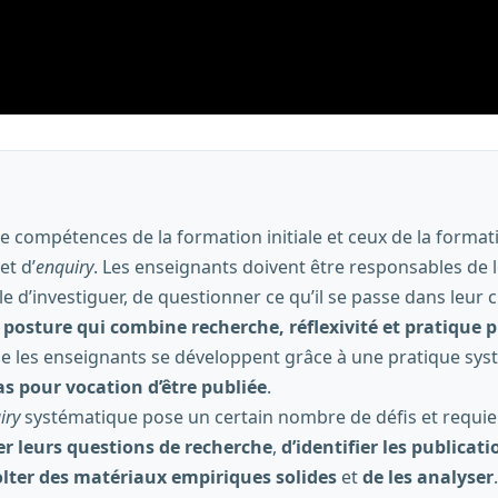
de compétences de la formation initiale et ceux de la forma
t d’
enquiry
. Les enseignants doivent être responsables de
e d’investiguer, de questionner ce qu’il se passe dans leur c
posture qui combine recherche, réflexivité et pratique p
es enseignants se développent grâce à une pratique syst
as pour vocation d’être publiée
.
iry
systématique pose un certain nombre de défis et requi
r leurs questions de recherche
,
d’identifier les publica
olter des matériaux empiriques solides
et
de les analyser
.