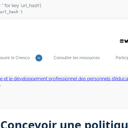
'' for key 'url_hash']
url_hash`)
Link
B
ouvrir le Cnesco
Consulter les ressources
Partic
ue et le développement professionnel des personnels d’éduca
»
Concevoir une politiq