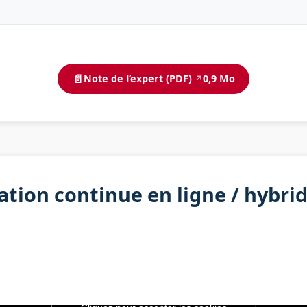
📄
Note de l’expert (PDF)
0,9 Mo
↗
tion continue en ligne / hybri