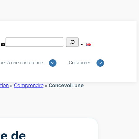
Rechercher
edIn
luesky
YouTube
iper à une conférence
Collaborer
tion
»
Comprendre
»
Concevoir une
ue de