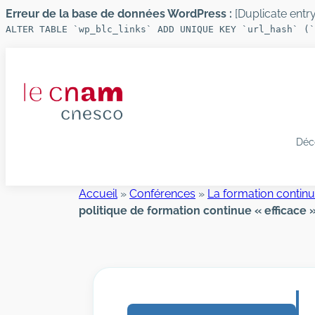
Erreur de la base de données WordPress :
[Duplicate entry 
ALTER TABLE `wp_blc_links` ADD UNIQUE KEY `url_hash` (`
Aller
au
contenu
Déc
Accueil
»
Conférences
»
La formation contin
politique de formation continue « efficace 