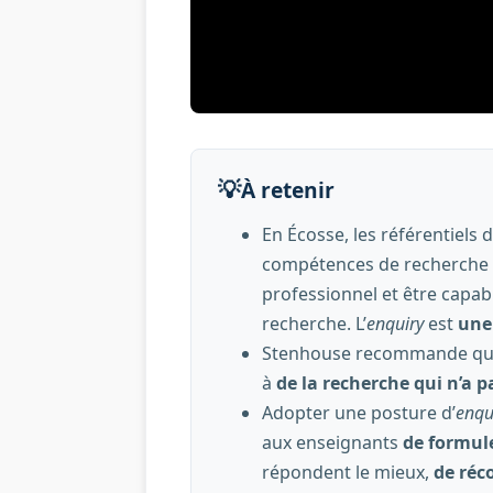
💡
À retenir
En Écosse, les référentiels 
compétences de recherche e
professionnel et être capabl
recherche. L’
enquiry
est
une 
Stenhouse recommande que l
à
de la recherche qui n’a p
Adopter une posture d’
enqu
aux enseignants
de
formule
répondent le mieux,
de réc