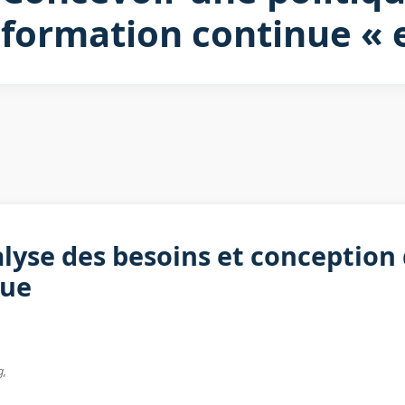
formation continue « e
yse des besoins et conception 
nue
g,