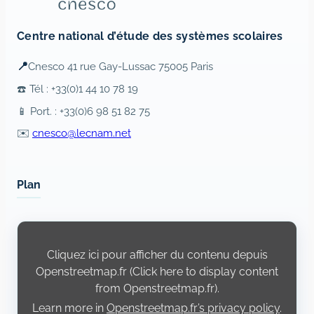
Centre national d’étude des systèmes scolaires
📍
Cnesco 41 rue Gay-Lussac 75005 Paris
☎️ Tél : +33(0)1 44 10 78 19
📱 Port. : +33(0)6 98 51 82 75
✉️
cnesco@lecnam.net
Plan
Display
content
from
Cliquez ici pour afficher du contenu depuis
Openstreetmap.fr
Openstreetmap.fr (Click here to display content
from Openstreetmap.fr).
Learn more in
Openstreetmap.fr’s privacy policy
.