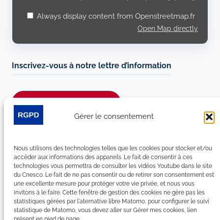
Always display content from Openstreetmap.fr
Open Map directly
Inscrivez-vous à notre lettre d’information
Je m’abonne à la newsletter
Gérer le consentement
Suivez-nous sur les réseaux sociaux :
Nous utilisons des technologies telles que les cookies pour stocker et/ou
LinkedIn
YouTube
Facebook
Bluesky
accéder aux informations des appareils. Le fait de consentir à ces
technologies vous permettra de consulter les vidéos Youtube dans le site
du Cnesco. Le fait de ne pas consentir ou de retirer son consentement est
une excellente mesure pour protéger votre vie privée, et nous vous
invitons à le faire. Cette fenêtre de gestion des cookies ne gère pas les
statistiques gérées par l'aternative libre Matomo, pour configurer le suivi
Plan du site
statistique de Matomo, vous devez aller sur Gérer mes cookies, lien
présent en pied de page.