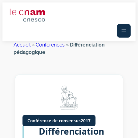
Aller
au
contenu
Accueil
»
Conférences
»
Différenciation
pédagogique
Conférence de consensus
2017
Différenciation