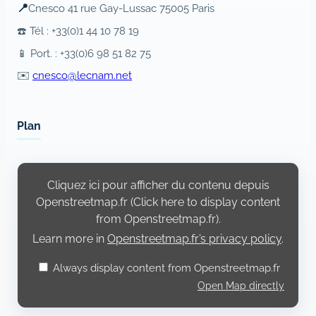
📍
Cnesco 41 rue Gay-Lussac 75005 Paris
☎️ Tél : +33(0)1 44 10 78 19
📱 Port. : +33(0)6 98 51 82 75
✉️
cnesco@lecnam.net
Plan
Display
content
Cliquez ici pour afficher du contenu depuis
from
Openstreetmap.fr
Openstreetmap.fr (Click here to display content
from Openstreetmap.fr).
Learn more in
Openstreetmap.fr’s privacy policy
.
Always display content from Openstreetmap.fr
Open Map directly