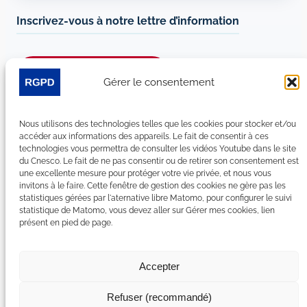
Inscrivez-vous à notre lettre d’information
Je m’abonne à la newsletter
Gérer le consentement
Suivez-nous sur les réseaux sociaux :
Nous utilisons des technologies telles que les cookies pour stocker et/ou
accéder aux informations des appareils. Le fait de consentir à ces
LinkedIn
YouTube
Facebook
Bluesky
technologies vous permettra de consulter les vidéos Youtube dans le site
du Cnesco. Le fait de ne pas consentir ou de retirer son consentement est
une excellente mesure pour protéger votre vie privée, et nous vous
invitons à le faire. Cette fenêtre de gestion des cookies ne gère pas les
statistiques gérées par l'aternative libre Matomo, pour configurer le suivi
statistique de Matomo, vous devez aller sur Gérer mes cookies, lien
Plan du site
présent en pied de page.
Contact
Espace Presse
Nous rejoindre
Accepter
Mentions légales
Accessibilité : non conforme
Refuser (recommandé)