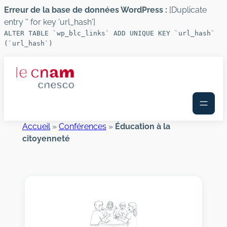
Erreur de la base de données WordPress :
[Duplicate
entry '' for key 'url_hash']
ALTER TABLE `wp_blc_links` ADD UNIQUE KEY `url_hash`
(`url_hash`)
Aller
au
contenu
Accueil
»
Conférences
»
Éducation à la
citoyenneté