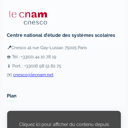
Centre national d’étude des systèmes scolaires
📍
Cnesco 41 rue Gay-Lussac 75005 Paris
☎️ Tél : +33(0)1 44 10 78 19
📱 Port. : +33(0)6 98 51 82 75
✉️
cnesco@lecnam.net
Plan
Display
content
from
Cliquez ici pour afficher du contenu depuis
Openstreetmap.fr