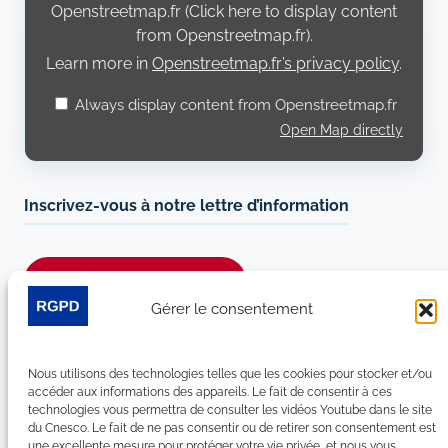
Openstreetmap.fr (Click here to display content
from Openstreetmap.fr).
Learn more in
Openstreetmap.fr’s privacy policy
.
Always display content from Openstreetmap.fr
Open Map directly
Inscrivez-vous à notre lettre d’information
Je m’abonne à la newsletter
Gérer le consentement
Suivez-nous sur les réseaux sociaux :
Nous utilisons des technologies telles que les cookies pour stocker et/ou
LinkedIn
YouTube
Facebook
Bluesky
accéder aux informations des appareils. Le fait de consentir à ces
technologies vous permettra de consulter les vidéos Youtube dans le site
du Cnesco. Le fait de ne pas consentir ou de retirer son consentement est
une excellente mesure pour protéger votre vie privée, et nous vous