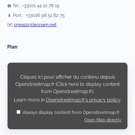
☎️ Tél : +33(0)1 44 10 78 19
📱 Port. : +33(0)6 98 51 82 75
✉️
cnesco@lecnam.net
Plan
Display
content
from
Cliquez ici pour afficher du contenu depuis
Openstreetmap.fr
Openstreetmap.fr (Click here to display content
from Openstreetmap.fr).
Learn more in
Openstreetmap.fr’s privacy policy
.
Always display content from Openstreetmap.fr
Open Map directly