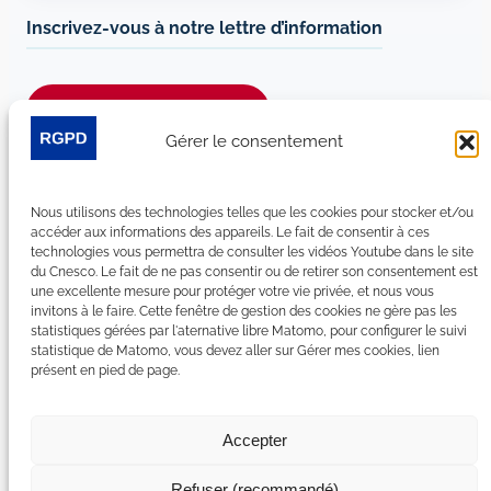
Inscrivez-vous à notre lettre d’information
Je m’abonne à la newsletter
Gérer le consentement
Suivez-nous sur les réseaux sociaux :
Nous utilisons des technologies telles que les cookies pour stocker et/ou
LinkedIn
YouTube
Facebook
Bluesky
accéder aux informations des appareils. Le fait de consentir à ces
technologies vous permettra de consulter les vidéos Youtube dans le site
du Cnesco. Le fait de ne pas consentir ou de retirer son consentement est
une excellente mesure pour protéger votre vie privée, et nous vous
invitons à le faire. Cette fenêtre de gestion des cookies ne gère pas les
statistiques gérées par l'aternative libre Matomo, pour configurer le suivi
Plan du site
statistique de Matomo, vous devez aller sur Gérer mes cookies, lien
présent en pied de page.
Contact
Espace Presse
Nous rejoindre
Accepter
Mentions légales
Accessibilité : non conforme
Refuser (recommandé)