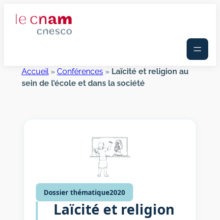
Aller
au
contenu
Accueil
»
Conférences
»
Laïcité et religion au
sein de l’école et dans la société
Dossier thématique
2020
Laïcité et religion