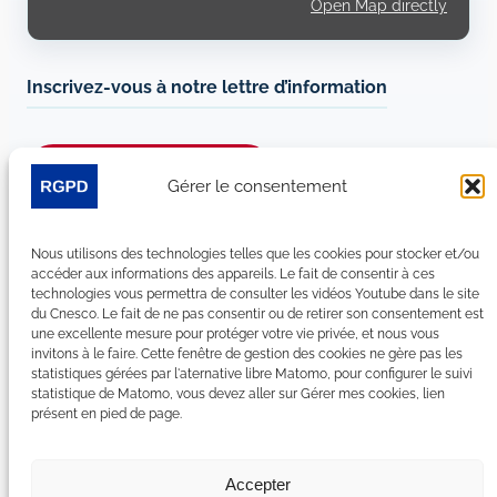
Open Map directly
Inscrivez-vous à notre lettre d’information
Je m’abonne à la newsletter
Gérer le consentement
Suivez-nous sur les réseaux sociaux :
Nous utilisons des technologies telles que les cookies pour stocker et/ou
accéder aux informations des appareils. Le fait de consentir à ces
LinkedIn
YouTube
Facebook
Bluesky
technologies vous permettra de consulter les vidéos Youtube dans le site
du Cnesco. Le fait de ne pas consentir ou de retirer son consentement est
une excellente mesure pour protéger votre vie privée, et nous vous
invitons à le faire. Cette fenêtre de gestion des cookies ne gère pas les
statistiques gérées par l'aternative libre Matomo, pour configurer le suivi
statistique de Matomo, vous devez aller sur Gérer mes cookies, lien
Plan du site
présent en pied de page.
Contact
Espace Presse
Nous rejoindre
Accepter