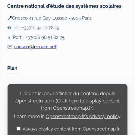
Centre national d’étude des systèmes scolaires
📍
Cnesco 41 rue Gay-Lussac 75005 Paris
☎️ Tél : +33(0)1 44 10 78 19
📱 Port. : +33(0)6 98 51 82 75
✉️
cnesco@lecnam.net
Plan
Display
content
Cliquez ici pour afficher du contenu depuis
from
Openstreetmap.fr
Openstreetmap.fr (Click here to display content
from Openstreetmap.fr).
Learn more in
Openstreetmap.fr’s privacy policy
.
Always display content from Openstreetmap.fr