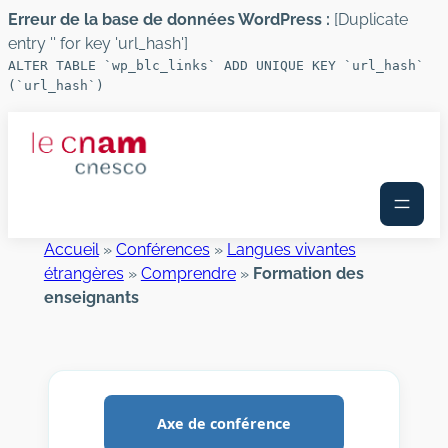
Erreur de la base de données WordPress :
[Duplicate
entry '' for key 'url_hash']
ALTER TABLE `wp_blc_links` ADD UNIQUE KEY `url_hash`
(`url_hash`)
Aller
au
contenu
Accueil
»
Conférences
»
Langues vivantes
étrangères
»
Comprendre
»
Formation des
enseignants
Axe de conférence