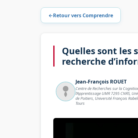
←
Retour vers Comprendre
Quelles sont les 
recherche d’info
Jean-François
ROUET
Centre de Recherches sur la Cognitio
l’Apprentissage UMR 7295 CNRS, Univ
de Poitiers, Université François Rabel
Tours