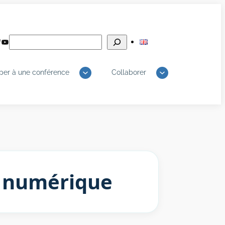
Rechercher
edIn
luesky
YouTube
iper à une conférence
Collaborer
du numérique