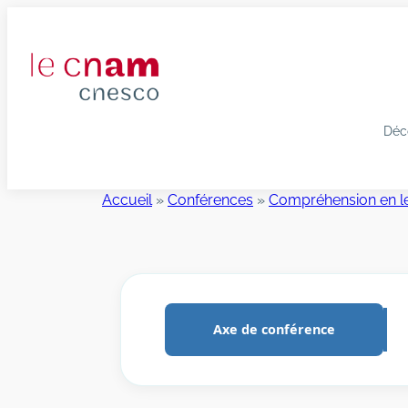
Aller
au
contenu
Déc
Accueil
»
Conférences
»
Compréhension en l
Axe de conférence