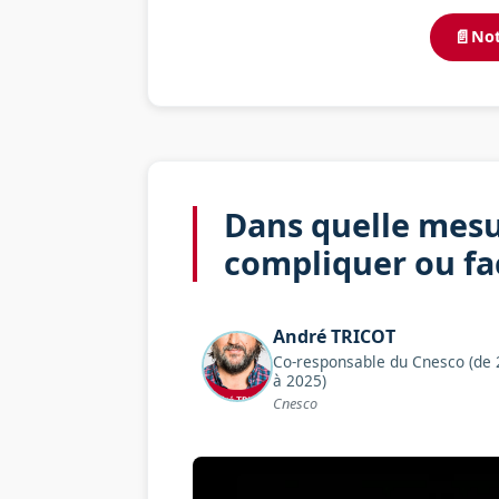
📄
Not
Dans quelle mesu
compliquer ou faci
André
TRICOT
Co-responsable du Cnesco (de
à 2025)
Cnesco