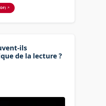
PDF)
↗
vent-ils
ique de la lecture ?