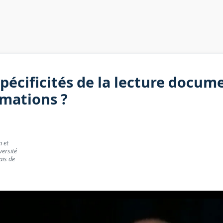
spécificités de la lecture docume
rmations ?
n et
ersité
ais de