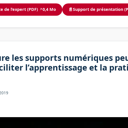
📄
e de l’expert (PDF)
0,4 Mo
Support de présentation (
↗
re les supports numériques peu
liter l’apprentissage et la prat
 2019