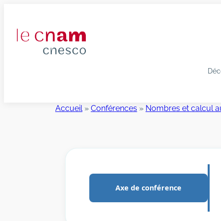
Aller
au
contenu
Déc
Accueil
»
Conférences
»
Nombres et calcul a
Axe de conférence