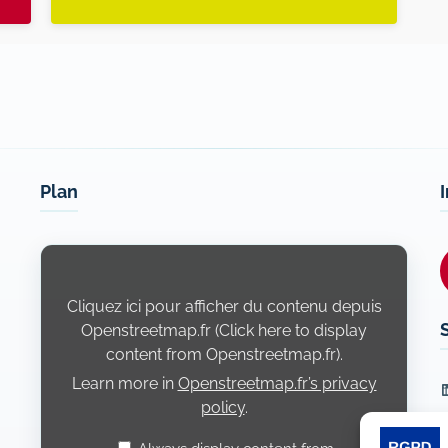
Plan
Display
content
from
Openstreetmap.fr
Cliquez ici pour afficher du contenu depuis
Openstreetmap.fr (Click here to display
content from Openstreetmap.fr).
Learn more in
Openstreetmap.fr’s privacy
L
policy
.