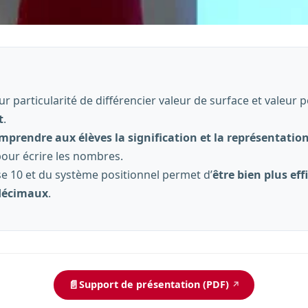
particularité de différencier valeur de surface et valeur po
t
.
omprendre aux élèves la signification et la représentation
pour écrire les nombres.
e 10 et du système positionnel permet d’
être bien plus eff
 décimaux
.
📄
Support de présentation (PDF)
↗