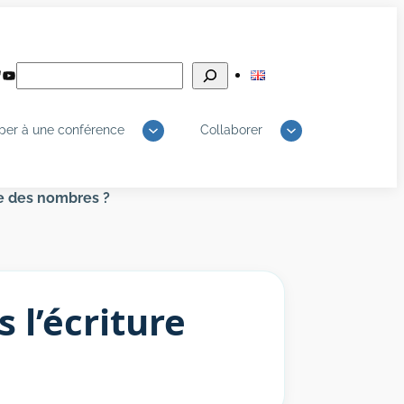
Rechercher
edIn
luesky
YouTube
iper à une conférence
Collaborer
ure des nombres ?
s l’écriture