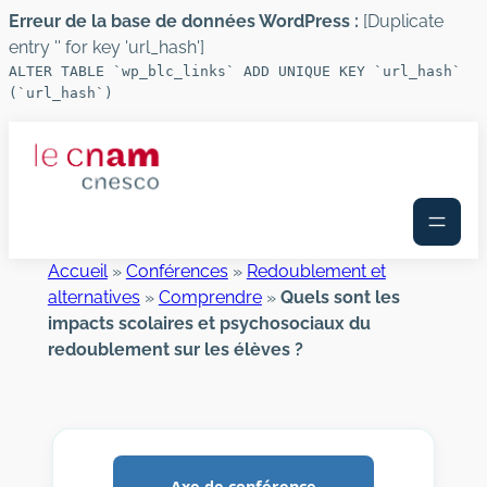
Erreur de la base de données WordPress :
[Duplicate
entry '' for key 'url_hash']
ALTER TABLE `wp_blc_links` ADD UNIQUE KEY `url_hash`
(`url_hash`)
Aller
au
contenu
Accueil
»
Conférences
»
Redoublement et
alternatives
»
Comprendre
»
Quels sont les
impacts scolaires et psychosociaux du
redoublement sur les élèves ?
Axe de conférence