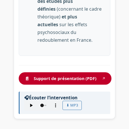
des études plus
définies
(concernant le cadre
théorique)
et plus
actuelles
sur les effets
psychosociaux du
redoublement en France.
📄
Support de présentation (PDF)
↗
🎧
Écouter l’intervention
⬇ MP3
Audio : Quels sont les effets psychosociaux du 