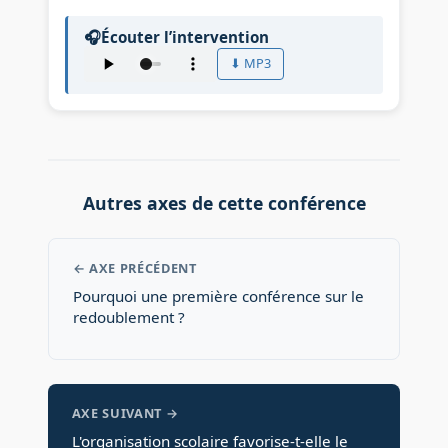
🎧
Écouter l’intervention
⬇ MP3
Audio : Y-a-t-il un redoublement efficace ? – Agnè
Autres axes de cette conférence
← AXE PRÉCÉDENT
Pourquoi une première conférence sur le
redoublement ?
AXE SUIVANT →
L'organisation scolaire favorise-t-elle le