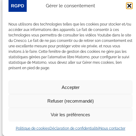
Je m’abonne à la newsletter
Gérer le consentement
Suivez-nous sur les réseaux sociaux :
Nous utilisons des technologies telles que les cookies pour stocker et/ou
accéder aux informations des appareils. Le fait de consentir à ces
LinkedIn
YouTube
Facebook
Bluesky
technologies vous permettra de consulter les vidéos Youtube dans le site
du Cnesco. Le fait de ne pas consentir ou de retirer son consentement est
une excellente mesure pour protéger votre vie privée, et nous vous
invitons à le faire. Cette fenêtre de gestion des cookies ne gère pas les
statistiques gérées par l'aternative libre Matomo, pour configurer le suivi
statistique de Matomo, vous devez aller sur Gérer mes cookies, lien
Plan du site
présent en pied de page.
Contact
Espace Presse
Nous rejoindre
Accepter
Mentions légales
Accessibilité : non conforme
Refuser (recommandé)
Gérer mes cookies
Déclaration de confidentialité
Voir les préférences
Politique de certains cookies
Politique de cookies
Déclaration de confidentialité
Nous contacter