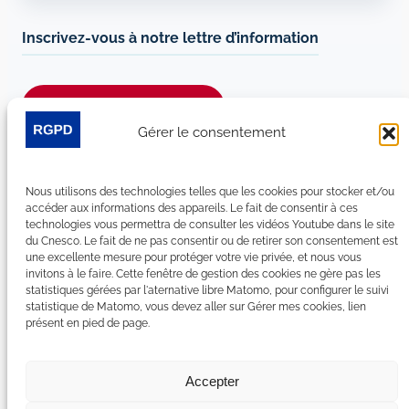
Inscrivez-vous à notre lettre d’information
Je m’abonne à la newsletter
Gérer le consentement
Suivez-nous sur les réseaux sociaux :
Nous utilisons des technologies telles que les cookies pour stocker et/ou
LinkedIn
YouTube
Facebook
Bluesky
accéder aux informations des appareils. Le fait de consentir à ces
technologies vous permettra de consulter les vidéos Youtube dans le site
du Cnesco. Le fait de ne pas consentir ou de retirer son consentement est
une excellente mesure pour protéger votre vie privée, et nous vous
invitons à le faire. Cette fenêtre de gestion des cookies ne gère pas les
statistiques gérées par l'aternative libre Matomo, pour configurer le suivi
Plan du site
statistique de Matomo, vous devez aller sur Gérer mes cookies, lien
présent en pied de page.
Contact
Espace Presse
Nous rejoindre
Accepter
Mentions légales