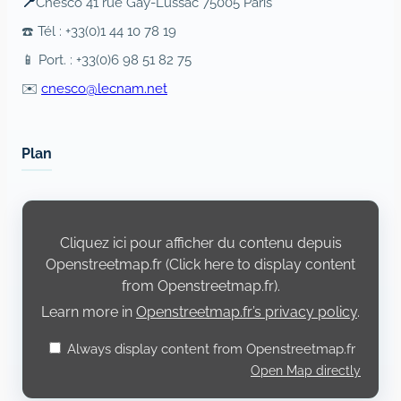
📍
Cnesco 41 rue Gay-Lussac 75005 Paris
☎️ Tél : +33(0)1 44 10 78 19
📱 Port. : +33(0)6 98 51 82 75
✉️
cnesco@lecnam.net
Plan
Display
content
from
Cliquez ici pour afficher du contenu depuis
Openstreetmap.fr
Openstreetmap.fr (Click here to display content
from Openstreetmap.fr).
Learn more in
Openstreetmap.fr’s privacy policy
.
Always display content from Openstreetmap.fr
Open Map directly