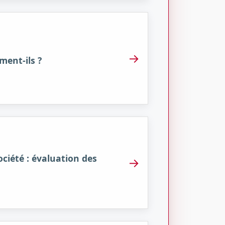
→
ment-ils ?
ociété : évaluation des
→