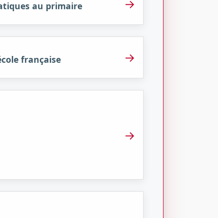
→
atiques au primaire
→
école française
→