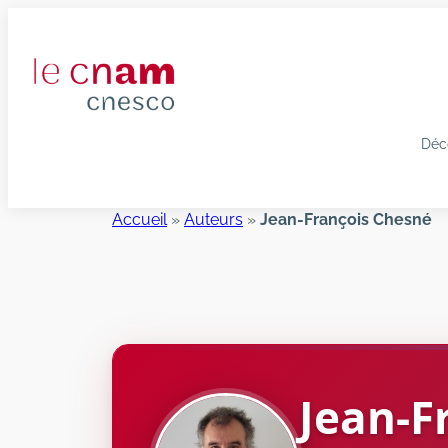
Aller
au
contenu
Déc
Accueil
»
Auteurs
»
Jean-François Chesné
Jean-F