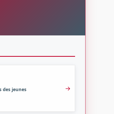
→
s des jeunes