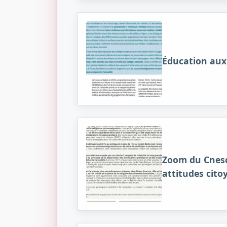
Éducation aux 
Zoom du Cnesco 
attitudes cito