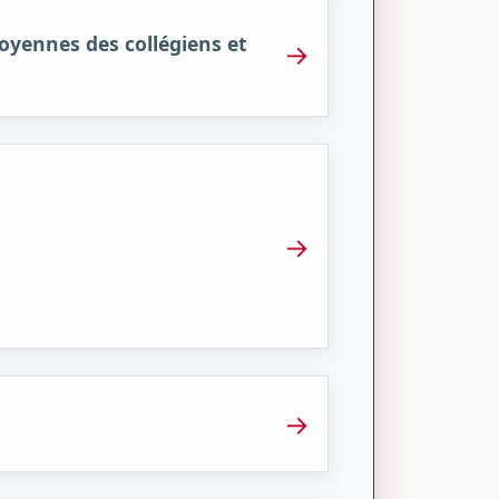
itoyennes des collégiens et
→
→
→