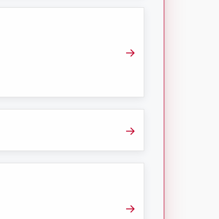
→
→
→