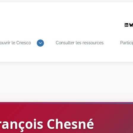
Link
B
ouvrir le Cnesco
Consulter les ressources
Partic
rançois
Chesné