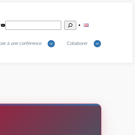
Rechercher
edIn
luesky
YouTube
iper à une conférence
Collaborer