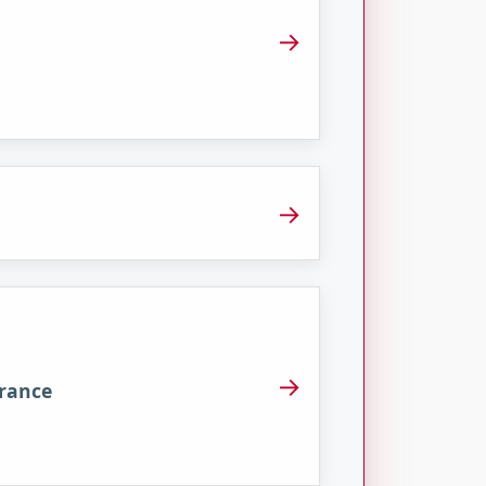
→
→
→
France