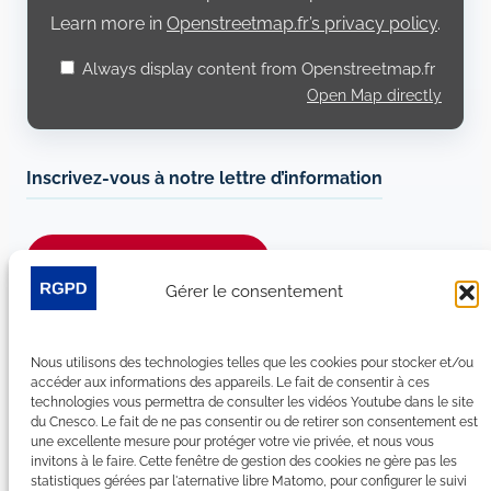
Learn more in
Openstreetmap.fr’s privacy policy
.
Always display content from Openstreetmap.fr
Open Map directly
Inscrivez-vous à notre lettre d’information
Je m’abonne à la newsletter
Gérer le consentement
Suivez-nous sur les réseaux sociaux :
Nous utilisons des technologies telles que les cookies pour stocker et/ou
LinkedIn
YouTube
Facebook
Bluesky
accéder aux informations des appareils. Le fait de consentir à ces
technologies vous permettra de consulter les vidéos Youtube dans le site
du Cnesco. Le fait de ne pas consentir ou de retirer son consentement est
une excellente mesure pour protéger votre vie privée, et nous vous
invitons à le faire. Cette fenêtre de gestion des cookies ne gère pas les
statistiques gérées par l'aternative libre Matomo, pour configurer le suivi