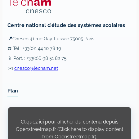
Centre national d’étude des systèmes scolaires
📍
Cnesco 41 rue Gay-Lussac 75005 Paris
☎️ Tél : +33(0)1 44 10 78 19
📱 Port. : +33(0)6 98 51 82 75
✉️
cnesco@lecnam.net
Plan
Display
content
from
Cliquez ici pour afficher du contenu depuis
Openstreetmap.fr
Openstreetmap.fr (Click here to display content
from Openstreetmap.fr).