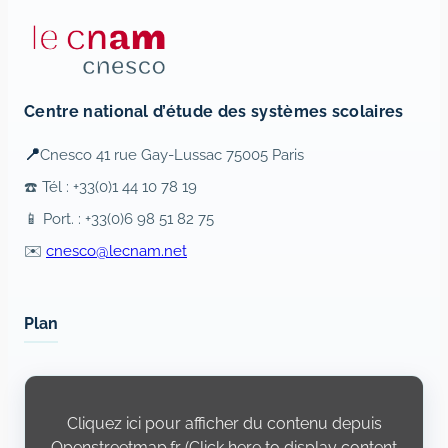
Centre national d’étude des systèmes scolaires
📍
Cnesco 41 rue Gay-Lussac 75005 Paris
☎️ Tél : +33(0)1 44 10 78 19
📱 Port. : +33(0)6 98 51 82 75
✉️
cnesco@lecnam.net
Plan
Display
content
from
Cliquez ici pour afficher du contenu depuis
Openstreetmap.fr
Openstreetmap.fr (Click here to display content