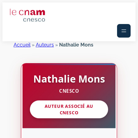
Aller
au
contenu
Accueil
»
Auteurs
»
Nathalie Mons
Nathalie
Mons
CNESCO
AUTEUR ASSOCIÉ AU
CNESCO