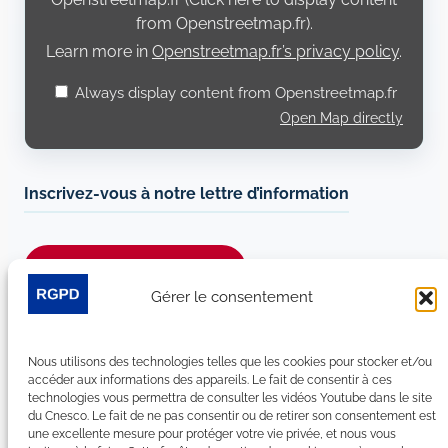
from Openstreetmap.fr).
Learn more in
Openstreetmap.fr’s privacy policy
.
Always display content from Openstreetmap.fr
Open Map directly
Inscrivez-vous à notre lettre d’information
Je m’abonne à la newsletter
Gérer le consentement
Suivez-nous sur les réseaux sociaux :
Nous utilisons des technologies telles que les cookies pour stocker et/ou
LinkedIn
YouTube
Facebook
Bluesky
accéder aux informations des appareils. Le fait de consentir à ces
technologies vous permettra de consulter les vidéos Youtube dans le site
du Cnesco. Le fait de ne pas consentir ou de retirer son consentement est
une excellente mesure pour protéger votre vie privée, et nous vous