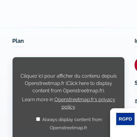
Plan
Display
content
from
Openstreetmap.fr
Cliquez ici pour afficher du contenu depuis
Openstreetmap.fr (Click here to display
content from Openstreetmap.fr).
Learn more in
Openstreetmap.fr’s privacy
L
policy
.
Always display content from
Openstreetmap.fr