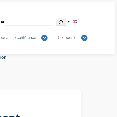
Rechercher
edIn
luesky
YouTube
iper à une conférence
Collaborer
tion