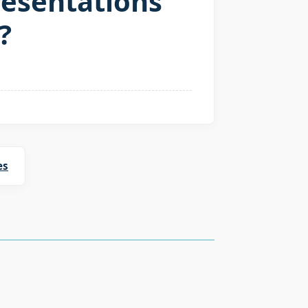
présentations
?
es