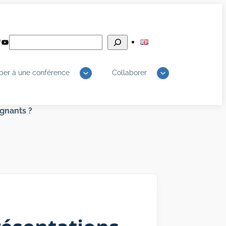
Rechercher
edIn
luesky
YouTube
iper à une conférence
Collaborer
ignants ?