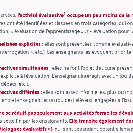
1
servées,
l’activité évaluative
occupe un peu moins de la 
ves ont été identifiées et classées en trois catégories, qui o
tion, « évaluation de l’apprentissage »
vs
« évaluation pour l’
alisées explicites
: elles sont présentées comme évaluative
« interrogation », etc.). Les enseignants les évoquent priorit
eractives simultanées
: elles ne font l’objet d’aucune présen
explicite à l’évaluation. L’enseignant interagit avec un (ou d
 débats, etc.).
ractives différées
: elles sont assez informelles, plus ou 
entre l’enseignant et un (ou des) élève(s), engagées à l’issue
 ne se réduit pas seulement aux activités formelles d’éva
 cette fin par les enseignants.
Elle transite également dan
dialogues évaluatifs »)
, qui sont cependant potentielleme