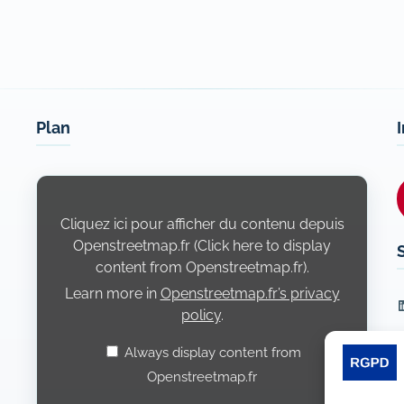
Plan
Display
content
from
Openstreetmap.fr
Cliquez ici pour afficher du contenu depuis
Openstreetmap.fr (Click here to display
content from Openstreetmap.fr).
Learn more in
Openstreetmap.fr’s privacy
L
policy
.
Always display content from
Openstreetmap.fr