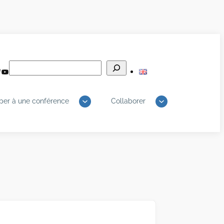
Rechercher
edIn
luesky
YouTube
iper à une conférence
Collaborer