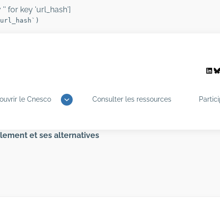
'' for key 'url_hash']
url_hash`)
Link
B
ouvrir le Cnesco
Consulter les ressources
Partic
lement et ses alternatives