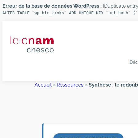
Erreur de la base de données WordPress :
[Duplicate entry 
ALTER TABLE `wp_blc_links` ADD UNIQUE KEY `url_hash` (`
Aller
au
contenu
Déc
Accueil
»
Ressources
»
Synthèse : le redoub