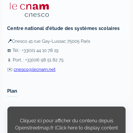
Centre national d’étude des systèmes scolaires
📍
Cnesco 41 rue Gay-Lussac 75005 Paris
☎️ Tél : +33(0)1 44 10 78 19
📱 Port. : +33(0)6 98 51 82 75
✉️
cnesco@lecnam.net
Plan
Display
content
from
Cliquez ici pour afficher du contenu depuis
Openstreetmap.fr
Openstreetmap.fr (Click here to display content