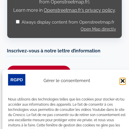
from Openstreetmap.fr).
Learn more in
Openstreetmap.fr’s privacy policy
.
Always display content from Openstreetmap.fr
Open Map directly
Inscrivez-vous à notre lettre d’information
Je m’abonne à la newsletter
Gérer le consentement
Suivez-nous sur les réseaux sociaux :
Nous utilisons des technologies telles que les cookies pour stocker et/ou
LinkedIn
YouTube
Facebook
Bluesky
accéder aux informations des appareils. Le fait de consentir à ces
technologies vous permettra de consulter les vidéos Youtube dans le site
du Cnesco. Le fait de ne pas consentir ou de retirer son consentement est
une excellente mesure pour protéger votre vie privée, et nous vous
invitons à le faire. Cette fenêtre de gestion des cookies ne gère pas les