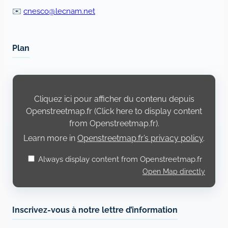
✉️
cnesco@lecnam.net
Plan
Display
content
from
Cliquez ici pour afficher du contenu depuis
Openstreetmap.fr
Openstreetmap.fr (Click here to display content
from Openstreetmap.fr).
Learn more in
Openstreetmap.fr’s privacy policy
.
Always display content from Openstreetmap.fr
Open Map directly
Inscrivez-vous à notre lettre d’information