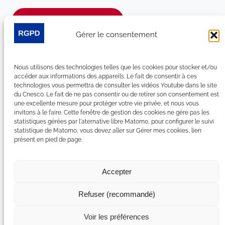
Je m’abonne à la newsletter
Gérer le consentement
Suivez-nous sur les réseaux sociaux :
Nous utilisons des technologies telles que les cookies pour stocker et/ou
LinkedIn
YouTube
Facebook
Bluesky
accéder aux informations des appareils. Le fait de consentir à ces
technologies vous permettra de consulter les vidéos Youtube dans le site
du Cnesco. Le fait de ne pas consentir ou de retirer son consentement est
une excellente mesure pour protéger votre vie privée, et nous vous
invitons à le faire. Cette fenêtre de gestion des cookies ne gère pas les
statistiques gérées par l'aternative libre Matomo, pour configurer le suivi
Plan du site
statistique de Matomo, vous devez aller sur Gérer mes cookies, lien
présent en pied de page.
Contact
Espace Presse
Nous rejoindre
Accepter
Mentions légales
Accessibilité : non conforme
Refuser (recommandé)
Gérer mes cookies
Déclaration de confidentialité
Voir les préférences