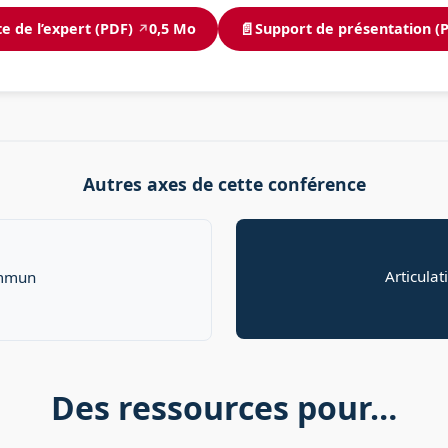
📄
e de l’expert (PDF)
0,5 Mo
Support de présentation (
↗
Autres axes de cette conférence
Articula
ommun
Des ressources pour…