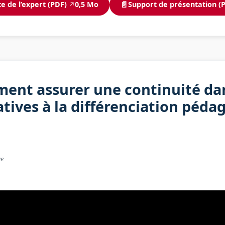
📄
e de l’expert (PDF)
0,5 Mo
Support de présentation (
↗
ent assurer une continuité dan
tives à la différenciation péda
ve