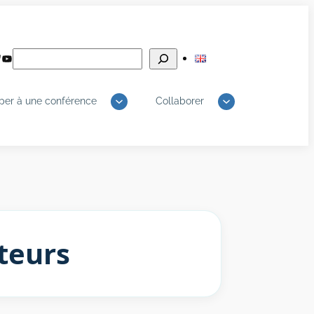
Rechercher
edIn
luesky
YouTube
iper à une conférence
Collaborer
teurs