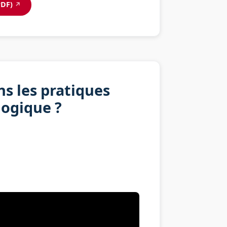
PDF)
↗
s les pratiques
gogique ?