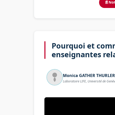
📄
Not
Pourquoi et comm
enseignantes rela
Monica
GATHER THURLER
Laboratoire LIFE, Université de Genè