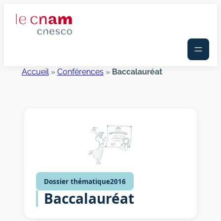
Aller
au
contenu
Accueil
»
Conférences
»
Baccalauréat
Dossier thématique
2016
Baccalauréat