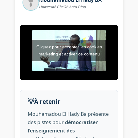
Mouhamadou El Hady
BA
Université Cheikh Anta Diop
Cliquez pour accepter les cookies
Vidéo de l’intervention : C
marketing et activer ce contenu
💡
À retenir
Mouhamadou El Hady Ba présente
des pistes pour
démocratiser
l’enseignement des