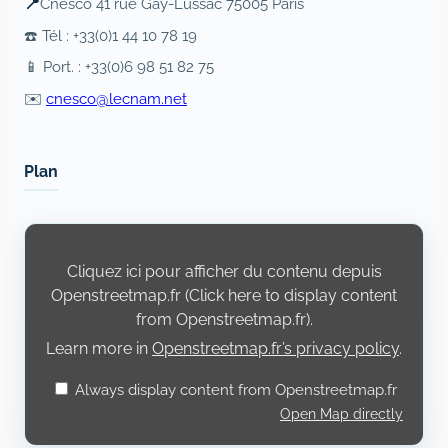
📍
Cnesco 41 rue Gay-Lussac 75005 Paris
☎️ Tél : +33(0)1 44 10 78 19
📱 Port. : +33(0)6 98 51 82 75
✉️
cnesco@lecnam.net
Plan
Display
content
from
Cliquez ici pour afficher du contenu depuis
Openstreetmap.fr
Openstreetmap.fr (Click here to display content
from Openstreetmap.fr).
Learn more in
Openstreetmap.fr’s privacy policy
.
Always display content from Openstreetmap.fr
Open Map directly