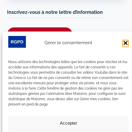
Inscrivez-vous à notre lettre d’information
Je m’abonne à la newsletter
Gérer le consentement
Suivez-nous sur les réseaux sociaux :
Nous utilisons des technologies telles que les cookies pour stocker et/ou
LinkedIn
YouTube
Facebook
Bluesky
accéder aux informations des appareils. Le fait de consentir à ces
technologies vous permettra de consulter les vidéos Youtube dans le site
du Cnesco. Le fait de ne pas consentir ou de retirer son consentement est
une excellente mesure pour protéger votre vie privée, et nous vous
invitons à le faire. Cette fenêtre de gestion des cookies ne gère pas les
statistiques gérées par l'aternative libre Matomo, pour configurer le suivi
Plan du site
statistique de Matomo, vous devez aller sur Gérer mes cookies, lien
présent en pied de page.
Contact
Espace Presse
Nous rejoindre
Accepter
Mentions légales