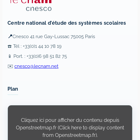
Centre national d’étude des systèmes scolaires
📍
Cnesco 41 rue Gay-Lussac 75005 Paris
☎️ Tél : +33(0)1 44 10 78 19
📱 Port. : +33(0)6 98 51 82 75
✉️
cnesco@lecnam.net
Plan
Display
content
from
Cliquez ici pour afficher du contenu depuis
Openstreetmap.fr
Openstreetmap.fr (Click here to display content
from Openstreetmap.fr).