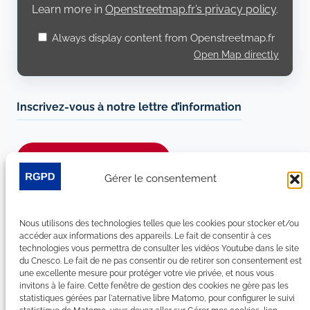
Learn more in
Openstreetmap.fr’s privacy policy
.
Always display content from Openstreetmap.fr
Open Map directly
Inscrivez-vous à notre lettre d’information
Je m’abonne à la newsletter
Gérer le consentement
Suivez-nous sur les réseaux sociaux :
Nous utilisons des technologies telles que les cookies pour stocker et/ou
LinkedIn
YouTube
Facebook
Bluesky
accéder aux informations des appareils. Le fait de consentir à ces
technologies vous permettra de consulter les vidéos Youtube dans le site
du Cnesco. Le fait de ne pas consentir ou de retirer son consentement est
une excellente mesure pour protéger votre vie privée, et nous vous
invitons à le faire. Cette fenêtre de gestion des cookies ne gère pas les
statistiques gérées par l'aternative libre Matomo, pour configurer le suivi
Plan du site