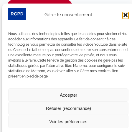
Je m’abonne à la newsletter
Gérer le consentement
Suivez-nous sur les réseaux sociaux :
Nous utilisons des technologies telles que les cookies pour stocker et/ou
LinkedIn
YouTube
Facebook
Bluesky
accéder aux informations des appareils. Le fait de consentir à ces
technologies vous permettra de consulter les vidéos Youtube dans le site
du Cnesco. Le fait de ne pas consentir ou de retirer son consentement est
une excellente mesure pour protéger votre vie privée, et nous vous
invitons à le faire. Cette fenêtre de gestion des cookies ne gère pas les
statistiques gérées par l'aternative libre Matomo, pour configurer le suivi
Plan du site
statistique de Matomo, vous devez aller sur Gérer mes cookies, lien
présent en pied de page.
Contact
Espace Presse
Nous rejoindre
Accepter
Mentions légales
Accessibilité : non conforme
Refuser (recommandé)
Gérer mes cookies
Déclaration de confidentialité
Voir les préférences
Politique de certains cookies