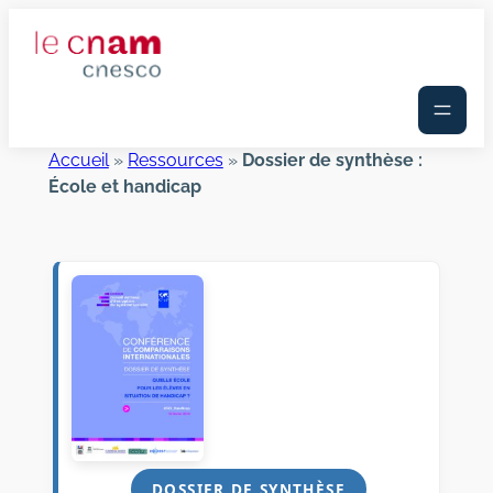
Aller
au
contenu
Accueil
»
Ressources
»
Dossier de synthèse :
École et handicap
DOSSIER DE SYNTHÈSE