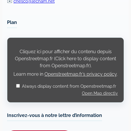
✉️
cnesco@lecnam.net
Plan
Display
content
from
Cliquez ici pour afficher du contenu depuis
Openstreetmap.fr
Openstreetmap.fr (Click here to display content
from Openstreetmap.fr).
Learn more in
Openstreetmap.fr’s privacy policy
.
Always display content from Openstreetmap.fr
Open Map directly
Inscrivez-vous à notre lettre d’information