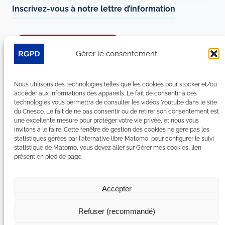
Inscrivez-vous à notre lettre d’information
Je m’abonne à la newsletter
Gérer le consentement
Suivez-nous sur les réseaux sociaux :
Nous utilisons des technologies telles que les cookies pour stocker et/ou
accéder aux informations des appareils. Le fait de consentir à ces
LinkedIn
YouTube
Facebook
Bluesky
technologies vous permettra de consulter les vidéos Youtube dans le site
du Cnesco. Le fait de ne pas consentir ou de retirer son consentement est
une excellente mesure pour protéger votre vie privée, et nous vous
invitons à le faire. Cette fenêtre de gestion des cookies ne gère pas les
statistiques gérées par l'aternative libre Matomo, pour configurer le suivi
statistique de Matomo, vous devez aller sur Gérer mes cookies, lien
Plan du site
présent en pied de page.
Contact
Espace Presse
Nous rejoindre
Accepter
Mentions légales
Accessibilité : non conforme
Refuser (recommandé)
Gérer mes cookies