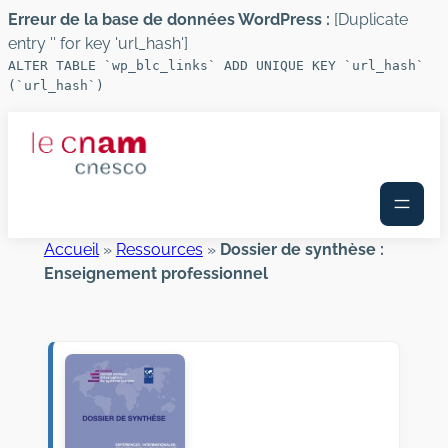
Erreur de la base de données WordPress :
[Duplicate
entry '' for key 'url_hash']
ALTER TABLE `wp_blc_links` ADD UNIQUE KEY `url_hash`
(`url_hash`)
Aller
au
contenu
Accueil
»
Ressources
»
Dossier de synthèse :
Enseignement professionnel