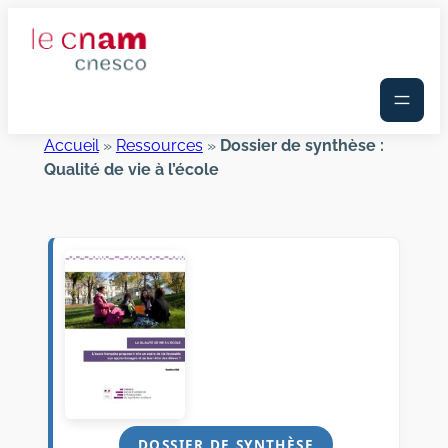
Aller
au
contenu
Accueil
»
Ressources
»
Dossier de synthèse :
Qualité de vie à l’école
DOSSIER DE SYNTHÈSE