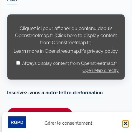
Display
content
from
Cliquez ici pour afficher du contenu depuis
Openstreetmap.fr
Openstreetmap.fr (Click here to display content
from Openstreetmap.fr).
Learn more in
Openstreetmap.fr’s privacy policy
.
Always display content from Openstreetmap.fr
Open Map directly
Inscrivez-vous à notre lettre d’information
Je m’abonne à la newsletter
Gérer le consentement
Suivez-nous sur les réseaux sociaux :