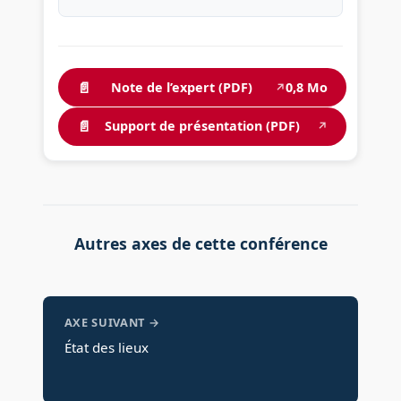
📄
Note de l’expert (PDF)
0,8 Mo
↗
📄
Support de présentation (PDF)
↗
Autres axes de cette conférence
AXE SUIVANT →
État des lieux