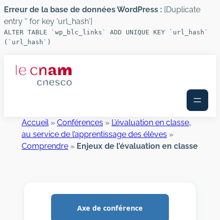
Erreur de la base de données WordPress :
[Duplicate
entry '' for key 'url_hash']
ALTER TABLE `wp_blc_links` ADD UNIQUE KEY `url_hash`
(`url_hash`)
Aller
au
contenu
Accueil
»
Conférences
»
L’évaluation en classe,
au service de l’apprentissage des élèves
»
Comprendre
»
Enjeux de l’évaluation en classe
Axe de conférence