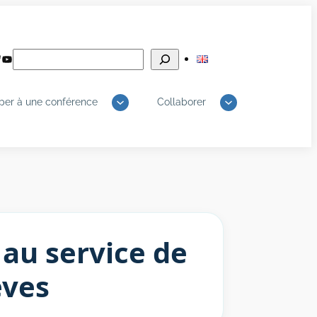
Rechercher
edIn
luesky
YouTube
iper à une conférence
Collaborer
 au service de
èves