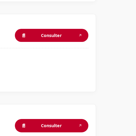
📄
Consulter
↗
📄
Consulter
↗