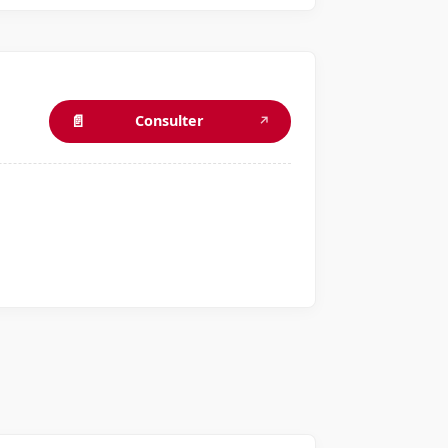
📄
Consulter
↗