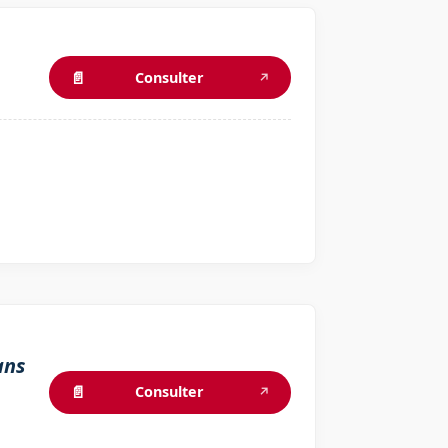
📄
Consulter
↗
ans
📄
Consulter
↗