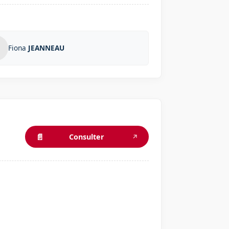
Fiona
JEANNEAU
📄
Consulter
↗