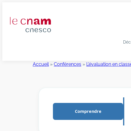
Aller
au
contenu
Déc
Accueil
»
Conférences
»
L’évaluation en class
Comprendre