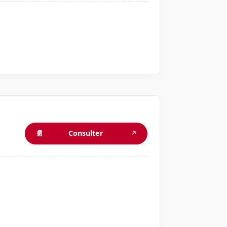
📄
Consulter
↗