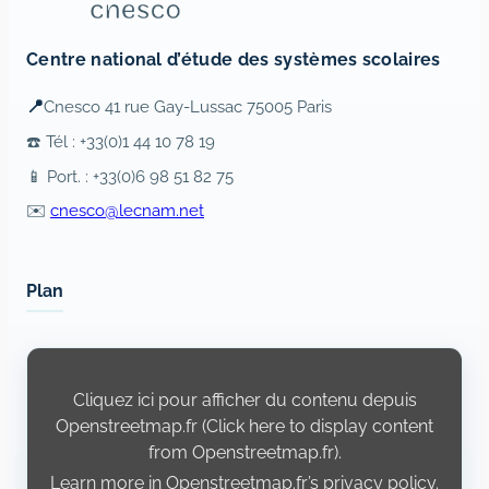
Centre national d’étude des systèmes scolaires
📍
Cnesco 41 rue Gay-Lussac 75005 Paris
☎️ Tél : +33(0)1 44 10 78 19
📱 Port. : +33(0)6 98 51 82 75
✉️
cnesco@lecnam.net
Plan
Display
content
from
Cliquez ici pour afficher du contenu depuis
Openstreetmap.fr
Openstreetmap.fr (Click here to display content
from Openstreetmap.fr).
Learn more in
Openstreetmap.fr’s privacy policy
.