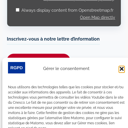
Always display content from Openstreetmap.fr
Open Map directly
Inscrivez-vous à notre lettre d’information
Je m’abonne à la newsletter
Gérer le consentement
Suivez-nous sur les réseaux sociaux :
Nous utilisons des technologies telles que les cookies pour stocker et/ou
LinkedIn
YouTube
Facebook
Bluesky
accéder aux informations des appareils. Le fait de consentir à ces
technologies vous permettra de consulter les vidéos Youtube dans le site
du Cnesco. Le fait de ne pas consentir ou de retirer son consentement est
une excellente mesure pour protéger votre vie privée, et nous vous
invitons à le faire. Cette fenêtre de gestion des cookies ne gère pas les
statistiques gérées par l'aternative libre Matomo, pour configurer le suivi
Plan du site
statistique de Matomo, vous devez aller sur Gérer mes cookies, lien